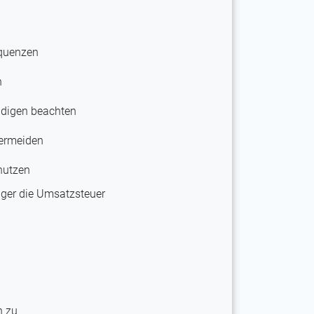
equenzen
n
ndigen beachten
vermeiden
 nutzen
ger die Umsatzsteuer
n zu