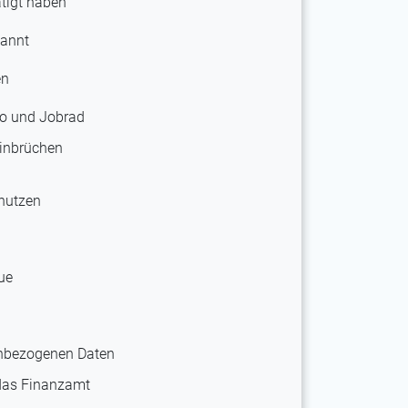
ätigt haben
kannt
en
to und Jobrad
einbrüchen
 nutzen
ue
enbezogenen Daten
 das Finanzamt