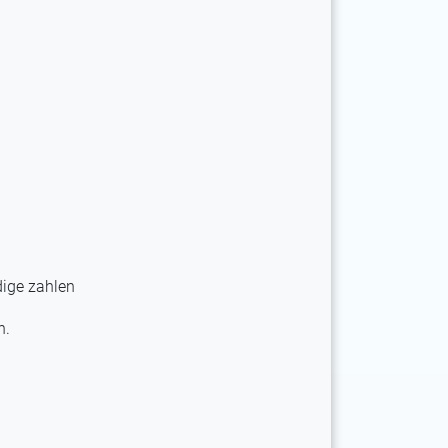
dige zahlen
n.